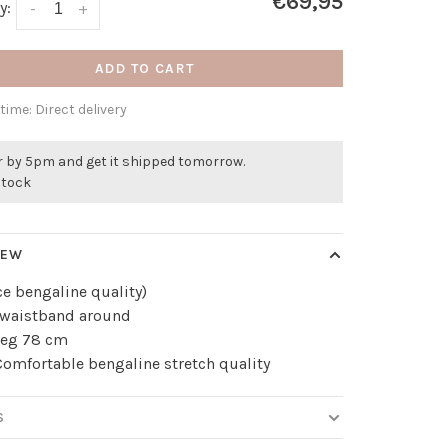
€69,95
y:
-
+
ADD TO CART
 time: Direct delivery
r by 5pm and get it shipped tomorrow.
stock
IEW
ice bengaline quality)
c waistband around
leg 78 cm
omfortable bengaline stretch quality
S