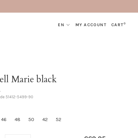
0
EN
MY ACCOUNT
CART
ll Marie black
•
ode
51412-5499-90
46
48
50
42
52