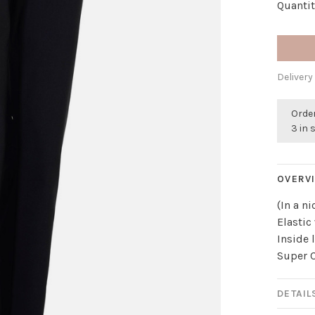
Quantit
Delivery
Orde
3 in 
OVERV
(In a n
Elasti
Inside 
Super C
DETAIL