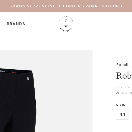
GRATIS VERZENDING BIJ ORDERS VANAF 150 EURO
BRANDS
Robell
Robe
•
•
•
•
Article c
size:
44