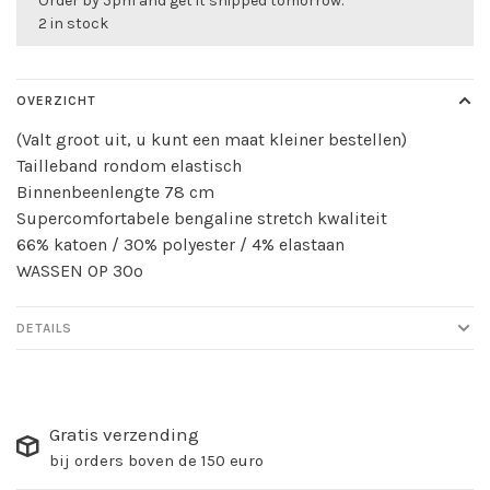
Order by 5pm and get it shipped tomorrow.
2 in stock
OVERZICHT
(Valt groot uit, u kunt een maat kleiner bestellen)
Tailleband rondom elastisch
Binnenbeenlengte 78 cm
Supercomfortabele bengaline stretch kwaliteit
66% katoen / 30% polyester / 4% elastaan
WASSEN OP 30º
DETAILS
Gratis verzending
bij orders boven de 150 euro