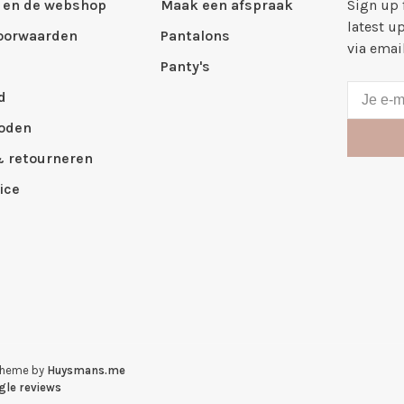
 en de webshop
Maak een afspraak
Sign up 
latest u
oorwaarden
Pantalons
via emai
Panty's
d
oden
& retourneren
ice
Theme by
Huysmans.me
gle reviews