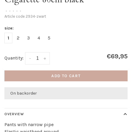
•
•
•
•
•
Article code
2934-zwart
size:
1
2
3
4
5
€69,95
Quantity:
-
+
ADD TO CART
On backorder
OVERVIEW
Pants with narrow pipe
Elastic waistband around