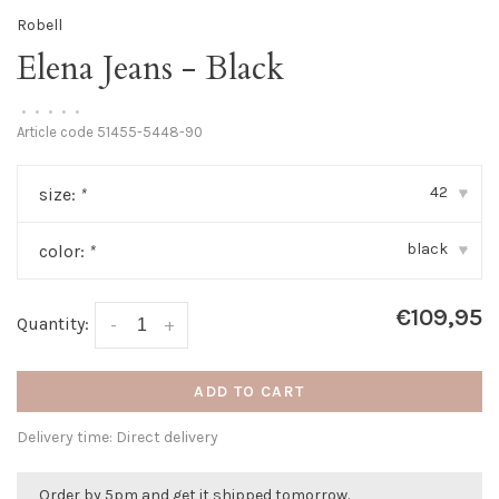
Robell
Elena Jeans - Black
•
•
•
•
•
Article code
51455-5448-90
42
size:
*
▾
black
color:
*
▾
€109,95
Quantity:
-
+
ADD TO CART
Delivery time: Direct delivery
Order by 5pm and get it shipped tomorrow.