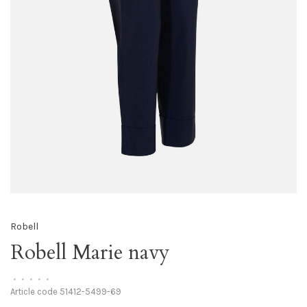
Robell
Robell Marie navy
•
•
•
•
•
Article code
51412-5499-69