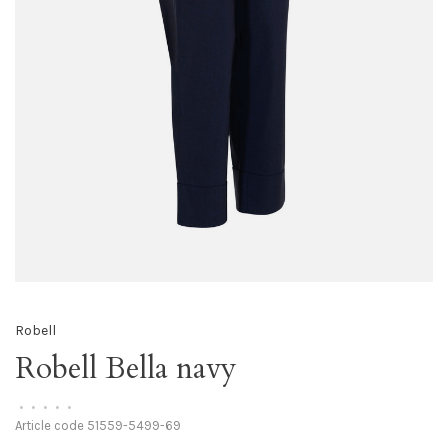
Robell
Robell Bella navy
•
•
•
•
•
Article code
51559-5499-69