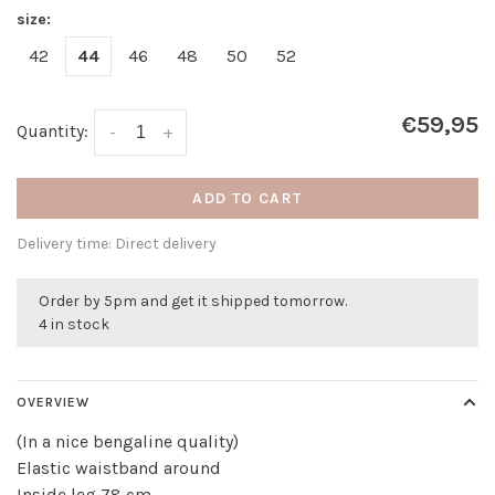
size:
42
44
46
48
50
52
€59,95
Quantity:
-
+
ADD TO CART
Delivery time: Direct delivery
Order by 5pm and get it shipped tomorrow.
4 in stock
OVERVIEW
(In a nice bengaline quality)
Elastic waistband around
Inside leg 78 cm