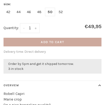
size:
42
44
46
48
50
52
€49,95
Quantity:
-
+
ADD TO CART
Delivery time: Direct delivery
Order by 5pm and get it shipped tomorrow.
3 in stock
OVERVIEW
Robell Capri
Marie crop
(In a nice bengaline quality)