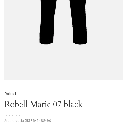
Robell
Robell Marie 07 black
•
•
•
•
•
Article code
51576-5499-90