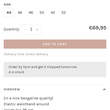
size:
44
46
48
50
42
52
€69,95
Quantity:
-
+
ADD TO CART
Delivery time: Direct delivery
Order by 5pm and get it shipped tomorrow.
4 in stock
OVERVIEW
(In a nice bengaline quality)
Elastic waistband around
Inside leg 78 cm