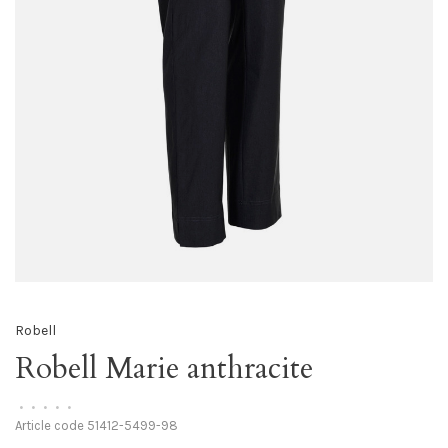
Robell
Robell Marie anthracite
•
•
•
•
•
Article code
51412-5499-98