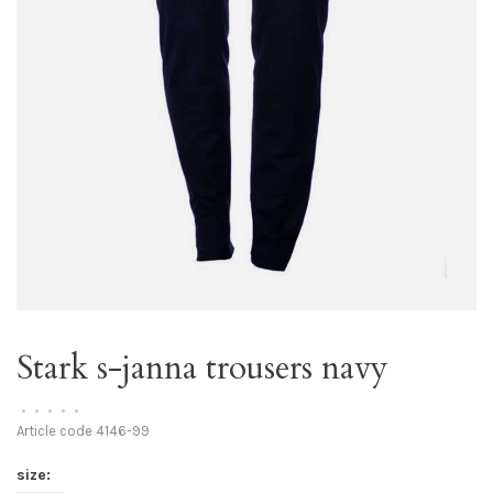
Stark s-janna trousers navy
•
•
•
•
•
Article code
4146-99
size: