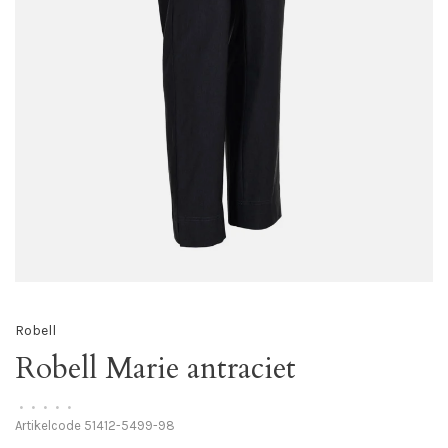
Robell
Robell Marie antraciet
•
•
•
•
•
Artikelcode
51412-5499-98