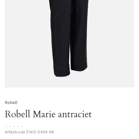
Robell
Robell Marie antraciet
•
•
•
•
•
Artikelcode
51412-5499-98